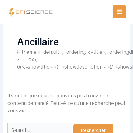
Aller
au
contenu
Ancillaire
{« theme »: »default », »ordering »: »title », »orderin
255, 255,
0) », »showtitle »: »1″, »showdescription »: »1″, »show
Il semble que nous ne pouvons pas trouver le
contenu demandé. Peut-être qu’une recherche peut
vous aider.
Rechercher :