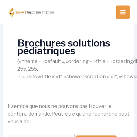
Aller
au
contenu
Brochures solutions
pédiatriques
{« theme »: »default », »ordering »: »title », »orderin
255, 255,
0) », »showtitle »: »1″, »showdescription »: »1″, »show
Il semble que nous ne pouvons pas trouver le
contenu demandé. Peut-être qu’une recherche peut
vous aider.