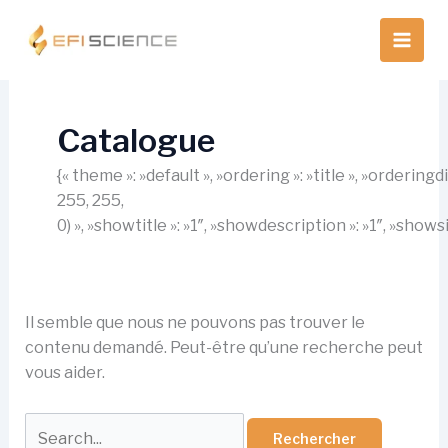
Aller
au
contenu
Catalogue
{« theme »: »default », »ordering »: »title », »orderin
255, 255,
0) », »showtitle »: »1″, »showdescription »: »1″, »show
Il semble que nous ne pouvons pas trouver le
contenu demandé. Peut-être qu’une recherche peut
vous aider.
Rechercher :