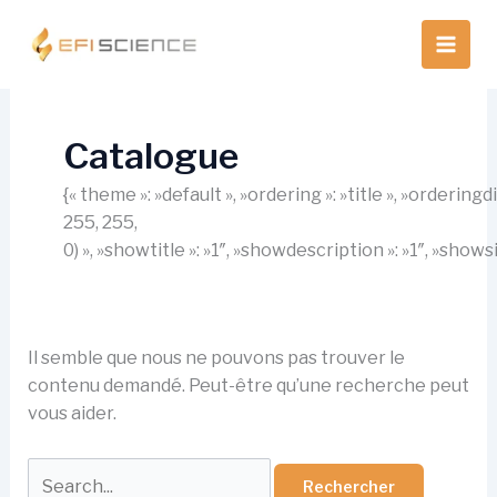
Aller
au
contenu
Catalogue
{« theme »: »default », »ordering »: »title », »orderin
255, 255,
0) », »showtitle »: »1″, »showdescription »: »1″, »show
Il semble que nous ne pouvons pas trouver le
contenu demandé. Peut-être qu’une recherche peut
vous aider.
Rechercher :