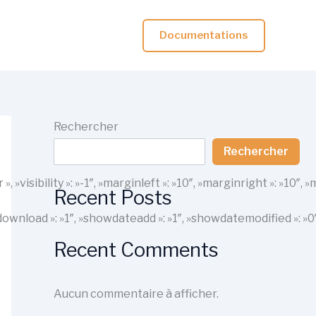
Documentations
Rechercher
Rechercher
r », »visibility »: »-1″, »marginleft »: »10″, »marginright »: 
Recent Posts
howdownload »: »1″, »showdateadd »: »1″, »showdatemodified »: »
Recent Comments
Aucun commentaire à afficher.