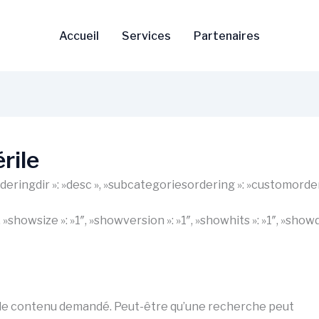
Accueil
Services
Partenaires
rile
 »orderingdir »: »desc », »subcategoriesordering »: »customorde
1″, »showsize »: »1″, »showversion »: »1″, »showhits »: »1″, »s
 le contenu demandé. Peut-être qu’une recherche peut