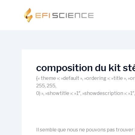
Aller
au
contenu
composition du kit sté
{« theme »: »default », »ordering »: »title »,
255, 255,
0) », »showtitle »: »1″, »showdescription »: »
Il semble que nous ne pouvons pas trouver