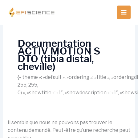
Aller
au
contenu
Documentation
ACTIV MOTION S
DTO (tibia distal,
cheville)
{« theme »: »default », »ordering »: »title », »orderin
255, 255,
0) », »showtitle »: »1″, »showdescription »: »1″, »show
Il semble que nous ne pouvons pas trouver le
contenu demandé. Peut-être qu’une recherche peut
vous aider.