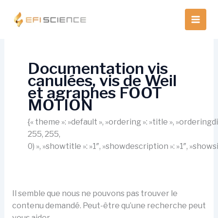
Aller
au
contenu
Documentation vis
canulées, vis de Weil
et agraphes FOOT
MOTION
{« theme »: »default », »ordering »: »title », »orderin
255, 255,
0) », »showtitle »: »1″, »showdescription »: »1″, »show
Il semble que nous ne pouvons pas trouver le
contenu demandé. Peut-être qu’une recherche peut
vous aider.