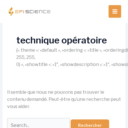
Aller
au
contenu
technique opératoire
{« theme »: »default », »ordering »: »title », »orderin
255, 255,
0) », »showtitle »: »1″, »showdescription »: »1″, »show
Il semble que nous ne pouvons pas trouver le
contenu demandé. Peut-être qu’une recherche peut
vous aider.
Rechercher :