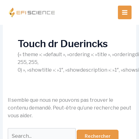
Aller
au
contenu
Touch dr Duerincks
{« theme »: »default », »ordering »: »title », »orderin
255, 255,
0) », »showtitle »: »1″, »showdescription »: »1″, »show
Il semble que nous ne pouvons pas trouver le
contenu demandé. Peut-être qu’une recherche peut
vous aider.
Rechercher :