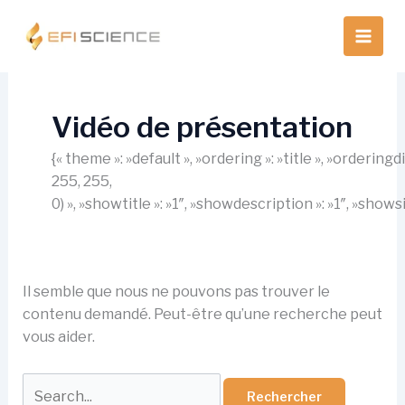
Aller
au
contenu
Vidéo de présentation
{« theme »: »default », »ordering »: »title », »orderin
255, 255,
0) », »showtitle »: »1″, »showdescription »: »1″, »show
Il semble que nous ne pouvons pas trouver le
contenu demandé. Peut-être qu’une recherche peut
vous aider.
Rechercher :