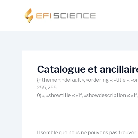
Aller
au
contenu
Catalogue et ancillair
{« theme »: »default », »ordering »: »title »,
255, 255,
0) », »showtitle »: »1″, »showdescription »: »
Il semble que nous ne pouvons pas trouver