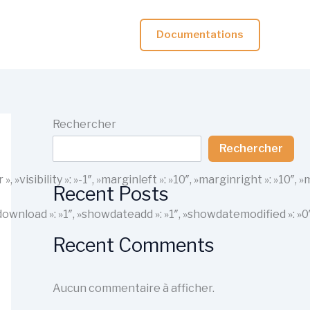
Documentations
Rechercher
Rechercher
r », »visibility »: »-1″, »marginleft »: »10″, »marginright »: 
Recent Posts
howdownload »: »1″, »showdateadd »: »1″, »showdatemodified »: »
Recent Comments
Aucun commentaire à afficher.