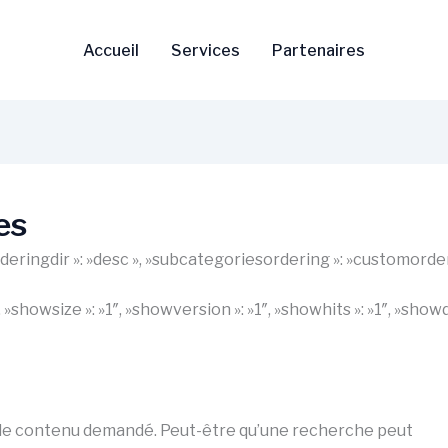
Accueil
Services
Partenaires
es
 »orderingdir »: »desc », »subcategoriesordering »: »customorde
1″, »showsize »: »1″, »showversion »: »1″, »showhits »: »1″, »s
 le contenu demandé. Peut-être qu’une recherche peut