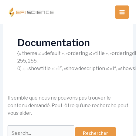
Aller
au
contenu
Documentation
{« theme »: »default », »ordering »: »title », »orderin
255, 255,
0) », »showtitle »: »1″, »showdescription »: »1″, »show
Il semble que nous ne pouvons pas trouver le
contenu demandé. Peut-être qu’une recherche peut
vous aider.
Rechercher :