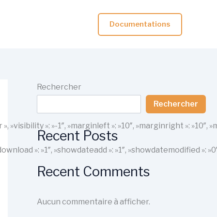
Documentations
Rechercher
Rechercher
r », »visibility »: »-1″, »marginleft »: »10″, »marginright »: 
Recent Posts
howdownload »: »1″, »showdateadd »: »1″, »showdatemodified »: »
Recent Comments
Aucun commentaire à afficher.