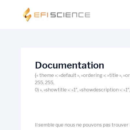
Aller
au
contenu
Documentation
{« theme »: »default », »ordering »: »title »,
255, 255,
0) », »showtitle »: »1″, »showdescription »: »
Il semble que nous ne pouvons pas trouver