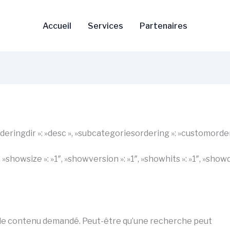
Accueil
Services
Partenaires
 »orderingdir »: »desc », »subcategoriesordering »: »customorde
1″, »showsize »: »1″, »showversion »: »1″, »showhits »: »1″, »s
 le contenu demandé. Peut-être qu’une recherche peut