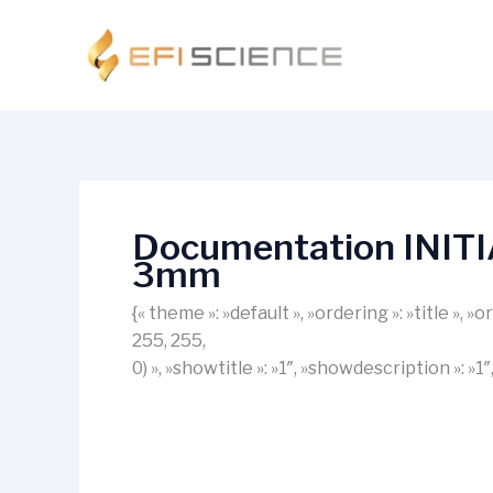
Aller
au
contenu
Documentation INIT
3mm
{« theme »: »default », »ordering »: »title »,
255, 255,
0) », »showtitle »: »1″, »showdescription »: »