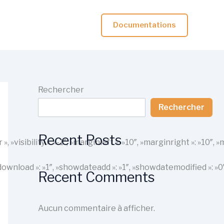
Documentations
Rechercher
Rechercher
Recent Posts
r », »visibility »: »-1″, »marginleft »: »10″, »marginright »: 
howdownload »: »1″, »showdateadd »: »1″, »showdatemodified »: »
Recent Comments
Aucun commentaire à afficher.