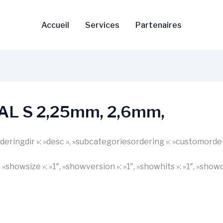
Accueil
Services
Partenaires
IAL S 2,25mm, 2,6mm,
 »orderingdir »: »desc », »subcategoriesordering »: »customorde
1″, »showsize »: »1″, »showversion »: »1″, »showhits »: »1″, »s