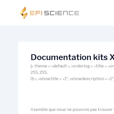
Aller
au
contenu
Documentation kits 
{« theme »: »default », »ordering »: »title »,
255, 255,
0) », »showtitle »: »1″, »showdescription »: »
Il semble que nous ne pouvons pas trouver