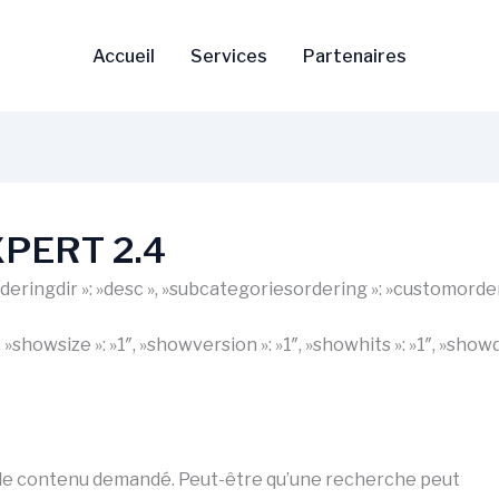
Accueil
Services
Partenaires
XPERT 2.4
 »orderingdir »: »desc », »subcategoriesordering »: »customorde
1″, »showsize »: »1″, »showversion »: »1″, »showhits »: »1″, »s
 le contenu demandé. Peut-être qu’une recherche peut