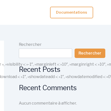
Documentations
Rechercher
Rechercher
r », »visibility »: »-1″, »marginleft »: »10″, »marginright »: 
Recent Posts
howdownload »: »1″, »showdateadd »: »1″, »showdatemodified »: »
Recent Comments
Aucun commentaire à afficher.