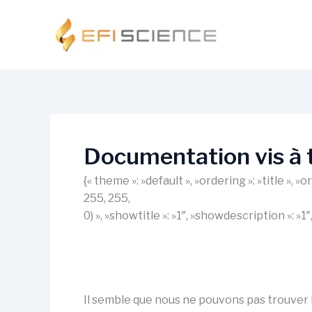
Aller
au
contenu
Documentation vis à
{« theme »: »default », »ordering »: »title »,
255, 255,
0) », »showtitle »: »1″, »showdescription »: »
Il semble que nous ne pouvons pas trouver