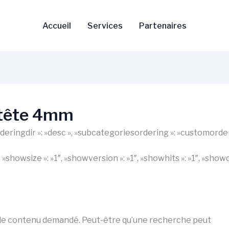
Accueil
Services
Partenaires
 tête 4mm
 »orderingdir »: »desc », »subcategoriesordering »: »customorde
1″, »showsize »: »1″, »showversion »: »1″, »showhits »: »1″, »s
 le contenu demandé. Peut-être qu’une recherche peut