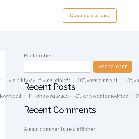
Documentations
Rechercher
Rechercher
r », »visibility »: »-1″, »marginleft »: »10″, »marginright »: 
Recent Posts
howdownload »: »1″, »showdateadd »: »1″, »showdatemodified »: »
Recent Comments
Aucun commentaire à afficher.