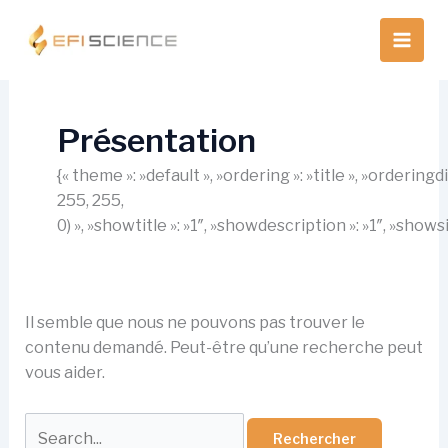
Aller
au
contenu
Présentation
{« theme »: »default », »ordering »: »title », »orderin
255, 255,
0) », »showtitle »: »1″, »showdescription »: »1″, »show
Il semble que nous ne pouvons pas trouver le
contenu demandé. Peut-être qu’une recherche peut
vous aider.
Rechercher :