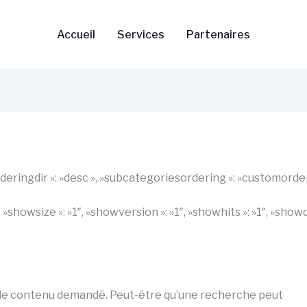
Accueil
Services
Partenaires
 »orderingdir »: »desc », »subcategoriesordering »: »customorde
1″, »showsize »: »1″, »showversion »: »1″, »showhits »: »1″, »s
 le contenu demandé. Peut-être qu’une recherche peut