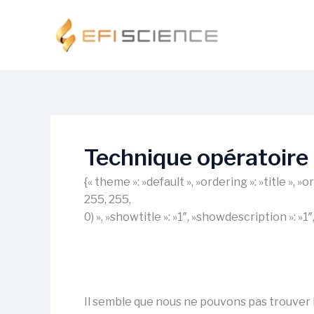
Aller
au
contenu
Technique opératoire
{« theme »: »default », »ordering »: »title »,
255, 255,
0) », »showtitle »: »1″, »showdescription »: »
Il semble que nous ne pouvons pas trouver