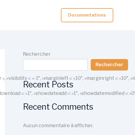
Documentations
Rechercher
Rechercher
r », »visibility »: »-1″, »marginleft »: »10″, »marginright »: 
Recent Posts
howdownload »: »1″, »showdateadd »: »1″, »showdatemodified »: »
Recent Comments
Aucun commentaire à afficher.