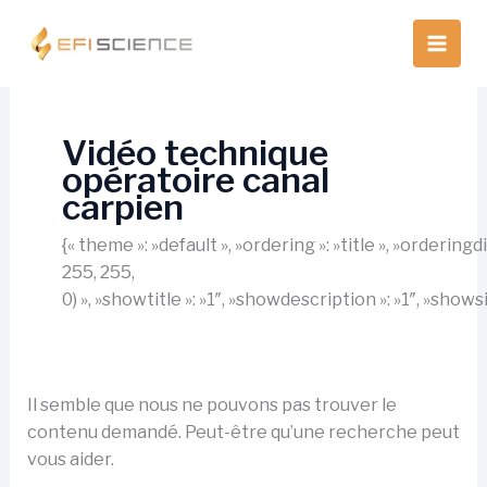
Aller
au
contenu
Vidéo technique
opératoire canal
carpien
{« theme »: »default », »ordering »: »title », »orderin
255, 255,
0) », »showtitle »: »1″, »showdescription »: »1″, »show
Il semble que nous ne pouvons pas trouver le
contenu demandé. Peut-être qu’une recherche peut
vous aider.